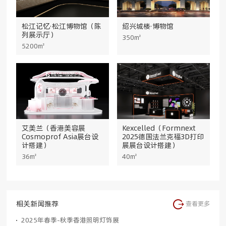
松江记忆·松江博物馆（陈
绍兴城楼·博物馆
列展示厅）
350㎡
5200㎡
艾美兰（香港美容展
Kexcelled（Formnext
Cosmoprof Asia展台设
2025德国法兰克福3D打印
计搭建）
展展台设计搭建）
36㎡
40㎡
相关新闻推荐
查看更多
2025年春季-秋季香港照明灯饰展