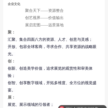
企业文化
聚合天下
——
资源整合
创艺视界
——
价值输出
展启宏图
——
远景落地
聚：
汇聚、集合四面八方的资源、人才、创意与灵感
；
开放
、
包容全球客商
，
寻求合作、共享资源的战略眼
光。
创：
创新、创造美学价值，追求展览的观赏性和审美体
验
；
创智、创享数字领域，开拓多维度、全方位的视觉盛
宴。
展：
展览、展示领域的引领者；