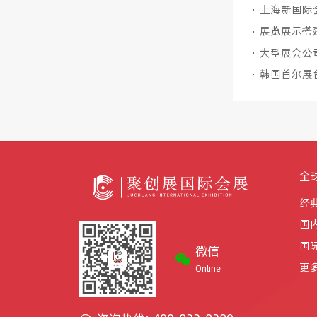
展览展示搭
大型展会公
韩国首尔展
全
经
国
国
微信
更
Online